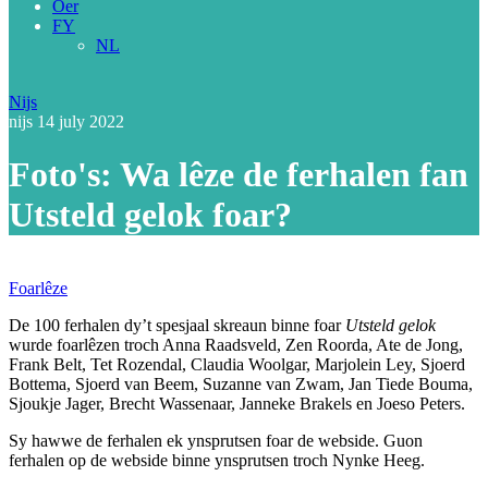
Oer
FY
NL
Nijs
nijs
14 july 2022
Foto's: Wa lêze de ferhalen fan
Utsteld gelok foar?
Foarlêze
De 100 ferhalen dy’t spesjaal skreaun binne foar
Utsteld gelok
wurde foarlêzen troch Anna Raadsveld, Zen Roorda, Ate de Jong,
Frank Belt, Tet Rozendal, Claudia Woolgar, Marjolein Ley, Sjoerd
Bottema, Sjoerd van Beem, Suzanne van Zwam, Jan Tiede Bouma,
Sjoukje Jager, Brecht Wassenaar, Janneke Brakels en Joeso Peters.
Sy hawwe de ferhalen ek ynsprutsen foar de webside. Guon
ferhalen op de webside binne ynsprutsen troch Nynke Heeg.