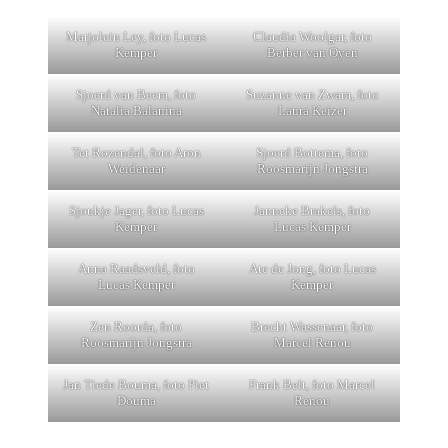
Marjolein Ley, foto Lucas
Claudia Woolgar, foto
Kemper
Berber van Oyen
Sjoerd van Beem, foto
Suzanne van Zwam, foto
Natalia Balanina
Laura Keizer
Tet Rozendal, foto Aron
Sjoerd Bottema, foto
Weidenaar
Roosmarijn Jongstra
Sjoukje Jager, foto Lucas
Janneke Brakels, foto
Kemper
Lucas Kemper
Anna Raadsveld, foto
Ate de Jong, foto Lucas
Lucas Kemper
Kemper
Zen Roorda, foto
Brecht Wassenaar, foto
Roosmarijn Jongstra
Marcel Renou
Jan Tiede Bouma, foto Piet
Frank Belt, foto Marcel
Douma
Renou