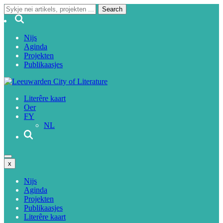
Nijs
Aginda
Projekten
Publikaasjes
Literêre kaart
Oer
FY
NL
x
Nijs
Aginda
Projekten
Publikaasjes
Literêre kaart