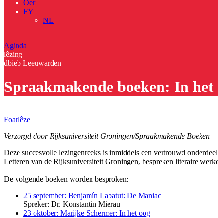
Oer
FY
NL
Aginda
lêzing
dbieb Leeuwarden
Spraakmakende boeken: In het
Foarlêze
Verzorgd door Rijksuniversiteit Groningen/Spraakmakende Boeken
Deze succesvolle lezingenreeks is inmiddels een vertrouwd onderdeel 
Letteren van de Rijksuniversiteit Groningen, bespreken literaire werk
De volgende boeken worden besproken:
25 september: Benjamín Labatut: De Maniac
Spreker: Dr. Konstantin Mierau
23 oktober: Marijke Schermer: In het oog