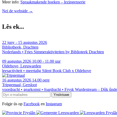
Meer info:
Spraakmakende boeken – lezingenserie
Nei de webside →
Lês ek...
22 juny - 15 augustus 2026
Bibliotheek, Drachten
Nederlands • Fries
Simmeraktiviteiten by Biblioteek Drachten
09 augustus 2026
10.00 - 11.00 uur
Oldehove, Leeuwarden
leesactiviteit • meertalig
Silent Book Club x Oldehove
16 augustus 2026
14.00 oere
Tripgemaal, Gersloot
voordracht • gearkomst • foardracht • Frysk
Wurdestream – Dûk ûnder
Folgje ús op
Facebook
en
Instagram