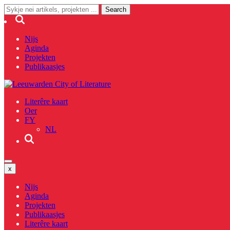
Nijs
Aginda
Projekten
Publikaasjes
Literêre kaart
Oer
FY
NL
x
Nijs
Aginda
Projekten
Publikaasjes
Literêre kaart