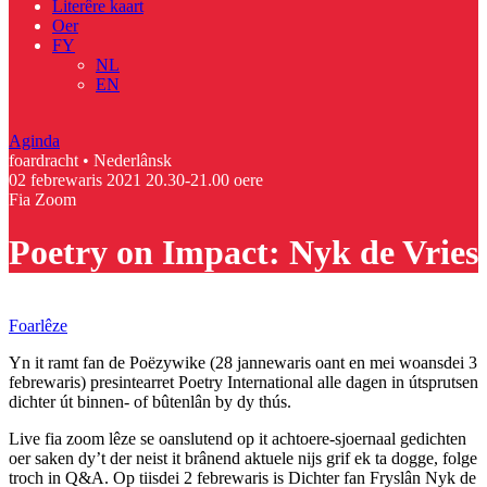
Literêre kaart
Oer
FY
NL
EN
Aginda
foardracht • Nederlânsk
02 febrewaris 2021
20.30-21.00 oere
Fia Zoom
Poetry on Impact: Nyk de Vries
Foarlêze
Yn it ramt fan de Poëzywike (28 jannewaris oant en mei woansdei 3
febrewaris) presintearret Poetry International alle dagen in útsprutsen
dichter út binnen- of bûtenlân by dy thús.
Live fia zoom lêze se oanslutend op it achtoere-sjoernaal gedichten
oer saken dy’t der neist it brânend aktuele nijs grif ek ta dogge, folge
troch in Q&A. Op tiisdei 2 febrewaris is Dichter fan Fryslân Nyk de