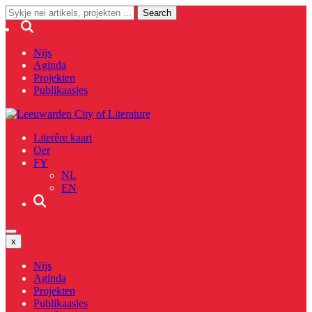
Nijs
Aginda
Projekten
Publikaasjes
Literêre kaart
Oer
FY
NL
EN
x
Nijs
Aginda
Projekten
Publikaasjes