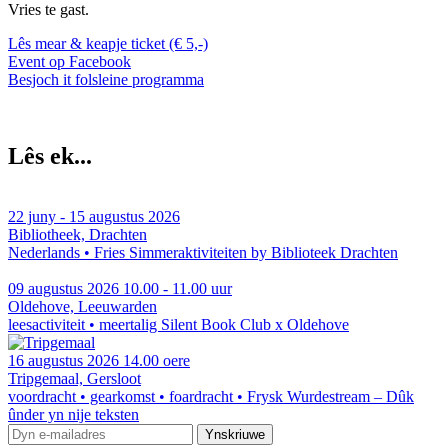
Vries te gast.
Lês mear & keapje ticket (€ 5,-)
Event op Facebook
Besjoch it folsleine programma
Lês ek...
22 juny - 15 augustus 2026
Bibliotheek, Drachten
Nederlands • Fries
Simmeraktiviteiten by Biblioteek Drachten
09 augustus 2026
10.00 - 11.00 uur
Oldehove, Leeuwarden
leesactiviteit • meertalig
Silent Book Club x Oldehove
16 augustus 2026
14.00 oere
Tripgemaal, Gersloot
voordracht • gearkomst • foardracht • Frysk
Wurdestream – Dûk
ûnder yn nije teksten