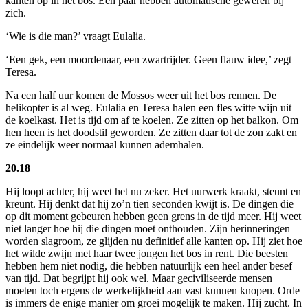
kanten op in het bos. Een paar hebben automatische geweren bij
zich.
‘Wie is die man?’ vraagt Eulalia.
‘Een gek, een moordenaar, een zwartrijder. Geen flauw idee,’ zegt
Teresa.
Na een half uur komen de Mossos weer uit het bos rennen. De
helikopter is al weg. Eulalia en Teresa halen een fles witte wijn uit
de koelkast. Het is tijd om af te koelen. Ze zitten op het balkon. Om
hen heen is het doodstil geworden. Ze zitten daar tot de zon zakt en
ze eindelijk weer normaal kunnen ademhalen.
20.18
Hij loopt achter, hij weet het nu zeker. Het uurwerk kraakt, steunt en
kreunt. Hij denkt dat hij zo’n tien seconden kwijt is. De dingen die
op dit moment gebeuren hebben geen grens in de tijd meer. Hij weet
niet langer hoe hij die dingen moet onthouden. Zijn herinneringen
worden slagroom, ze glijden nu definitief alle kanten op. Hij ziet hoe
het wilde zwijn met haar twee jongen het bos in rent. Die beesten
hebben hem niet nodig, die hebben natuurlijk een heel ander besef
van tijd. Dat begrijpt hij ook wel. Maar geciviliseerde mensen
moeten toch ergens de werkelijkheid aan vast kunnen knopen. Orde
is immers de enige manier om groei mogelijk te maken. Hij zucht. In