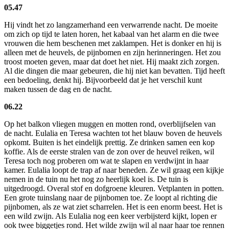
05.47
Hij vindt het zo langzamerhand een verwarrende nacht. De moeite
om zich op tijd te laten horen, het kabaal van het alarm en die twee
vrouwen die hem beschenen met zaklampen. Het is donker en hij is
alleen met de heuvels, de pijnbomen en zijn herinneringen. Het zou
troost moeten geven, maar dat doet het niet. Hij maakt zich zorgen.
Al die dingen die maar gebeuren, die hij niet kan bevatten. Tijd heeft
een bedoeling, denkt hij. Bijvoorbeeld dat je het verschil kunt
maken tussen de dag en de nacht.
06.22
Op het balkon vliegen muggen en motten rond, overblijfselen van
de nacht. Eulalia en Teresa wachten tot het blauw boven de heuvels
opkomt. Buiten is het eindelijk prettig. Ze drinken samen een kop
koffie. Als de eerste stralen van de zon over de heuvel reiken, wil
Teresa toch nog proberen om wat te slapen en verdwijnt in haar
kamer. Eulalia loopt de trap af naar beneden. Ze wil graag een kijkje
nemen in de tuin nu het nog zo heerlijk koel is. De tuin is
uitgedroogd. Overal stof en dofgroene kleuren. Vetplanten in potten.
Een grote tuinslang naar de pijnbomen toe. Ze loopt al richting die
pijnbomen, als ze wat ziet scharrelen. Het is een enorm beest. Het is
een wild zwijn. Als Eulalia nog een keer verbijsterd kijkt, lopen er
ook twee biggetjes rond. Het wilde zwijn wil al naar haar toe rennen