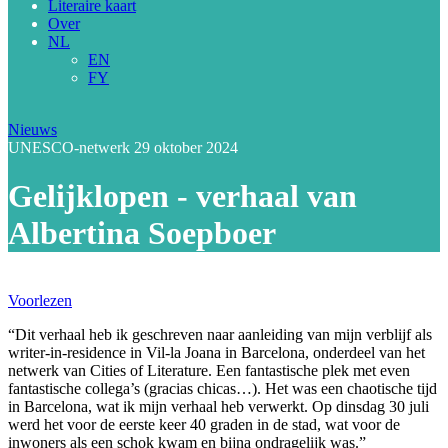
Literaire kaart
Over
NL
EN
FY
Nieuws
UNESCO-netwerk
29 oktober 2024
Gelijklopen - verhaal van
Albertina Soepboer
Voorlezen
“Dit verhaal heb ik geschreven naar aanleiding van mijn verblijf als
writer-in-residence in Vil-la Joana in Barcelona, onderdeel van het
netwerk van Cities of Literature. Een fantastische plek met even
fantastische collega’s (gracias chicas…). Het was een chaotische tijd
in Barcelona, wat ik mijn verhaal heb verwerkt. Op dinsdag 30 juli
werd het voor de eerste keer 40 graden in de stad, wat voor de
inwoners als een schok kwam en bijna ondragelijk was.”