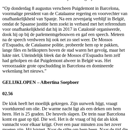
“Op donderdag 8 augustus verscheen Puigdemont in Barcelona,
voormalige president van de Catalaanse regering en voorvechter van
onafhankelijkheid van Spanje. Na een zevenjarig verblijf in België,
omdat de Spaanse justitie hem zoekt in verband met het referendum
voor onafhankelijkheid dat hij in 2017 in Catalonië organiseerde,
dook hij op bij de parlementsgebouwen en gaf een speech. Meteen
na de speech verdween hij ook net zo snel weer. De Mossos
d’Esquadra, de Catalaanse politie, probeerde hem op te pakken,
lange files en helikopters boven de stad waren het gevolg, maar het
lukte niet. Uiteindelijk bleek dat de Mossos d’Esquadra hem zelf
had geholpen en dat Puigdemont alweer in België was. Het
veroorzaakte grote opschudding in Barcelona en domineerde
wekenlang het nieuws.”
GELIJKLOPEN
–
Albertina Soepboer
02.56
De klok heeft het moeilijk gekregen. Zijn uurwerk hijgt, vraagt
voortdurend om olie. De warme nacht ligt als een deken om hem
heen. Het is 25 graden. De heuvels slapen. De trein naar Barcelona
komt en gaat op tijd. Die wel. Het is de vraag of hij dat als klok
vannacht voor elkaar krijgt. Over een paar minuten zou het zover
moeten zijn. Hij luistert. Naar de stilte om hem heen. Naar de tijd die