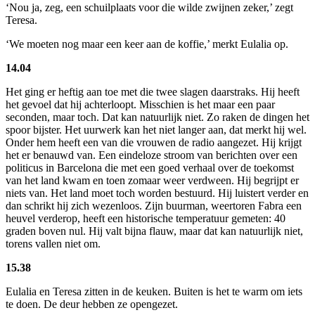
‘Nou ja, zeg, een schuilplaats voor die wilde zwijnen zeker,’ zegt
Teresa.
‘We moeten nog maar een keer aan de koffie,’ merkt Eulalia op.
14.04
Het ging er heftig aan toe met die twee slagen daarstraks. Hij heeft
het gevoel dat hij achterloopt. Misschien is het maar een paar
seconden, maar toch. Dat kan natuurlijk niet. Zo raken de dingen het
spoor bijster. Het uurwerk kan het niet langer aan, dat merkt hij wel.
Onder hem heeft een van die vrouwen de radio aangezet. Hij krijgt
het er benauwd van. Een eindeloze stroom van berichten over een
politicus in Barcelona die met een goed verhaal over de toekomst
van het land kwam en toen zomaar weer verdween. Hij begrijpt er
niets van. Het land moet toch worden bestuurd. Hij luistert verder en
dan schrikt hij zich wezenloos. Zijn buurman, weertoren Fabra een
heuvel verderop, heeft een historische temperatuur gemeten: 40
graden boven nul. Hij valt bijna flauw, maar dat kan natuurlijk niet,
torens vallen niet om.
15.38
Eulalia en Teresa zitten in de keuken. Buiten is het te warm om iets
te doen. De deur hebben ze opengezet.