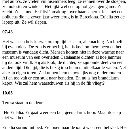
met auto’s, ze vreten vuilnisemmers leeg, ze rennen over de stoepen,
ze molesteren winkels. Het lijkt wel een op hol geslagen game. Ze
zucht. Ze is moe. Er flitst ‘breaking’ over haar scherm. Iets met een
politicus die na zeven jaar weer terug is in Barcelona. Eulalia zet de
laptop uit. Ze wil slapen.
07.43
Het was een hels karwei om op tijd te slaan, allemachtig. Nu hoeft
hij even niets. De zon is er net bij, het is koel om hem heen en het
museum is vandaag dicht. Mensen komen niet in deze warmte naar
een museum van een overleden Catalaanse dichter, al hoe jammer
hij dat ook vindt. Hij als klok, de dichter, ze zijn onderdeel van een
andere tijd. Die tijd, die is bezig te scheuren, uit elkaar te vallen. Net
als zijn eigen toren. Ze kunnen hem nauwelijks nog onderhouden.
Af en toe valt er een stuk naar beneden. En nu is het brandalarm
kapot. Wie zal hem waarschuwen als hij in de fik vliegt?
10.05
Teresa staat in de deur.
‘He Eulalia. Er gaat weer een bel, geen alarm, hoor. Maar ik snap
niet wat het is.’
Eulalia springt uit bed. Ze lopen naar de gang waar een bel gaat. Het