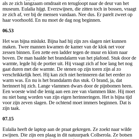
als ze zich langzaam omdraait en terugloopt naar de deur van het
museum. Eulalia hijgt. Everzwijnen, die zitten toch in bossen, vraagt
ze zich af, ver bij de mensen vandaan. Nee dus. Er parelt zweet op
haar voorhoofd. En nu moet de dag nog beginnen.
06.53
Het was bijna mislukt. Bijna had hij zijn zes slagen niet kunnen
maken. Twee mannen kwamen de kamer van de klok net voor
zessen binnen. Een zette een ladder tegen de muur en klom naar
boven. De man haalde het brandalarm van het plafond. Stuk door de
warmte, legde hij de portier uit. Hij vraagt zich af hoe lang het nog
gaat duren met die warmte. De stenen op zijn toren zijn al zo
verschrikkelijk heet. Hij kan zich niet herinneren dat het eerder zo
warm was. En nu is het brandalarm dus stuk. O brand, ja, dat
herinnert hij zich. Lange vlammen dwars door de pijnbomen heen.
Een woeste wind die lenig aan een zee van vlammen likte. Hij moet
nu niet bang worden van zijn eigen herinneringen. Het is bijna tijd
voor zijn zeven slagen. De ochtend moet immers beginnen. Dat is
zijn taak.
07.15
Eulalia heeft de laptop aan de praat gekregen. Ze zoekt naar wilde
zwijnen. Die zijn een plaag in dit natuurpark Collserola. Ze botsen