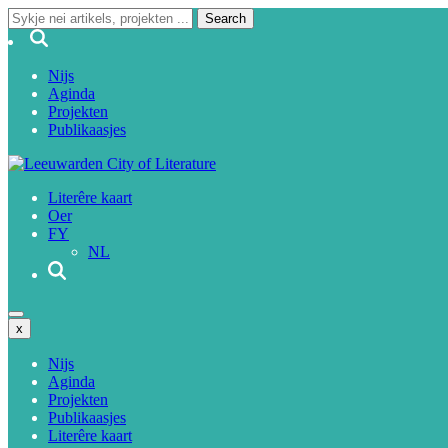
Nijs
Aginda
Projekten
Publikaasjes
Literêre kaart
Oer
FY
NL
x
Nijs
Aginda
Projekten
Publikaasjes
Literêre kaart