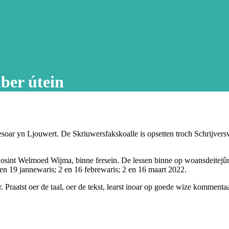
ber útein
esoar yn Ljouwert. De Skriuwersfakskoalle is opsetten troch Schrijv
uwdosint Welmoed Wijma, binne fersein. De lessen binne op woansdeitejû
 en 19 jannewaris; 2 en 16 febrewaris; 2 en 16 maart 2022.
 Praatst oer de taal, oer de tekst, learst inoar op goede wize kommentaar