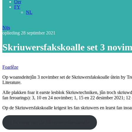
Oer
FY
NL
Nijs
oplieding
28 septimber 2021
Skriuwersfakskoalle set 3 novim
Foarlêze
Op woansdeitejûn 3 novimber set de Skriuwersfakskoalle útein by Tr
Literature.
Alle plakken foar it earste lesblok Skriuwtechniken, jûn troch skri
fan feroarings): 3, 10 en 24 novimber; 1, 15 en 22 desimber 2021; 12
Op de Skriuwersfakskoalle krigest les fan skriuwers en learst fan inoar.
Lês mear oer de Skriuwersfakskoalle