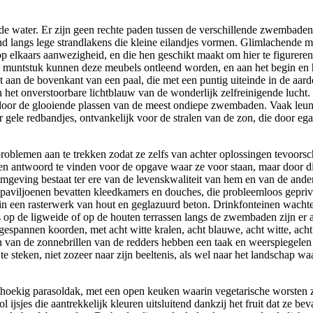
nde water. Er zijn geen rechte paden tussen de verschillende zwembaden
nd langs lege strandlakens die kleine eilandjes vormen. Glimlachende
 op elkaars aanwezigheid, en die hen geschikt maakt om hier te figurer
 muntstuk kunnen deze meubels ontleend worden, en aan het begin en 
st aan de bovenkant van een paal, die met een puntig uiteinde in de aa
n het onverstoorbare lichtblauw van de wonderlijk zelfreinigende luch
door de glooiende plassen van de meest ondiepe zwembaden. Vaak leunen
gele redbandjes, ontvankelijk voor de stralen van de zon, die door ega
oblemen aan te trekken zodat ze zelfs van achter oplossingen tevoorschi
 een antwoord te vinden voor de opgave waar ze voor staan, maar door d
eving bestaat ter ere van de levenskwaliteit van hem en van de anderen
ge paviljoenen bevatten kleedkamers en douches, die probleemloos gepri
 een rasterwerk van hout en geglazuurd beton. Drinkfonteinen wachte
ls op de ligweide of op de houten terrassen langs de zwembaden zijn er
pannen koorden, met acht witte kralen, acht blauwe, acht witte, acht 
 van de zonnebrillen van de redders hebben een taak en weerspiegelen de
 te steken, niet zozeer naar zijn beeltenis, als wel naar het landschap 
hthoekig parasoldak, met een open keuken waarin vegetarische worsten zi
l ijsjes die aantrekkelijk kleuren uitsluitend dankzij het fruit dat ze b