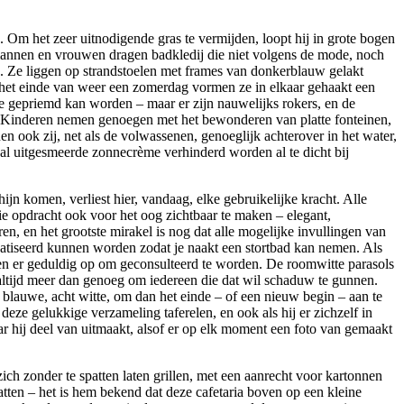
. Om het zeer uitnodigende gras te vermijden, loopt hij in grote bogen
 mannen en vrouwen dragen badkledij die niet volgens de mode, noch
en. Ze liggen op strandstoelen met frames van donkerblauw gelakt
het einde van weer een zomerdag vormen ze in elkaar gehaakt een
rde gepriemd kan worden – maar er zijn nauwelijks rokers, en de
t. Kinderen nemen genoegen met het bewonderen van platte fonteinen,
 ook zij, net als de volwassenen, genoeglijk achterover in het water,
al uitgesmeerde zonnecrème verhinderd worden al te dicht bij
jn komen, verliest hier, vandaag, elke gebruikelijke kracht. Alle
ie opdracht ook voor het oog zichtbaar te maken – elegant,
, en het grootste mirakel is nog dat alle mogelijke invullingen van
vatiseerd kunnen worden zodat je naakt een stortbad kan nemen. Als
n er geduldig op om geconsulteerd te worden. De roomwitte parasols
 altijd meer dan genoeg om iedereen die dat wil schaduw te gunnen.
blauwe, acht witte, om dan het einde – of een nieuw begin – aan te
ze gelukkige verzameling taferelen, en ook als hij er zichzelf in
waar hij deel van uitmaakt, alsof er op elk moment een foto van gemaakt
ch zonder te spatten laten grillen, met een aanrecht voor kartonnen
evatten – het is hem bekend dat deze cafetaria boven op een kleine