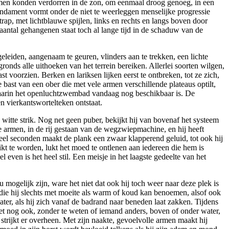
hamen konden verdorren in de zon, om eenmaal droog genoeg, in een
fundament vormt onder de niet te weerleggen menselijke progressie
ap, met lichtblauwe spijlen, links en rechts en langs boven door
 aantal gehangenen staat toch al lange tijd in de schaduw van de
eleiden, aangenaam te geuren, vlinders aan te trekken, een lichte
nds alle uithoeken van het terrein bereiken. Allerlei soorten wilgen,
 voorzien. Berken en lariksen lijken eerst te ontbreken, tot ze zich,
bast van een ober die met vele armen verschillende plateaus optilt,
t waarin het openluchtzwembad vandaag nog beschikbaar is. De
en vierkantswortelteken ontstaat.
 witte strik. Nog net geen puber, bekijkt hij van bovenaf het systeem
e armen, in de rij gestaan van de wegzwiepmachine, en hij heeft
veel seconden maakt de plank een zwaar klapperend geluid, tot ook hij
ikt te worden, lukt het moed te ontlenen aan iedereen die hem is
ven is het heel stil. Een meisje in het laagste gedeelte van het
 mogelijk zijn, ware het niet dat ook hij toch weer naar deze plek is
die hij slechts met moeite als warm of koud kan benoemen, alsof ook
ater, als hij zich vanaf de badrand naar beneden laat zakken. Tijdens
t het nog ook, zonder te weten of iemand anders, boven of onder water,
strijkt er overheen. Met zijn naakte, gevoelvolle armen maakt hij