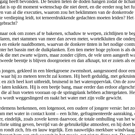
ke galg heeft bevonden. De beulen lieten de doden hangen zodat de lic
dat is op dit moment wetenschap die niet deert, en die eerder nog het 
n van al die executies, waarom zou het beklimmen van de donkerrode tr
ste verdieping leidt, tot terneerdrukkende gedachten moeten leiden? Het
gebracht?
 maar ook om zones af te bakenen, schaduw te werpen, zichtlijnen te beg
laren, met stammen van meer dan zeven meter, wortelkluiten die ondergro
n en enkele naaldbomen, waarvan de donkere tinten in het nodige contrast
r het bassin met de duikplanken. Een tien meter hoge pyloon is als de 
lok die met zwarte wijzers, maar zonder cijfers, de vele uren aangeef
weede beentje is blijven doorgroeien en dan afknapt, tot er zoiets als e
 een jongen, gekleed in een bleekgroene zwemshort, aangesnoerd door een
aar hij zo meteen terecht zal komen. Hij heeft geduldig, met gekruist
t en zich heel kort uitbreidt, bruisend in het wateroppervlak. Om de zo
e laten knikken. Hij is een beetje bang, maar eerder dan erdoor afgeschr
ie al hun voeten vooraan op de springplank hebben achtergelaten. Heel e
 wordt weggeslingerd en raakt het water met zijn volle gewicht.
 medemens herkennen, een lotgenoot, een oudere of jongere versie: het zou
m met water in contact komt – een lichte, gefragmenteerde aanraking, 
, eindelijk, zoals zovele keren daarvoor, de totale omhulling van het w
euforie uiting geven, bevrijd van de gebruikelijke atmosfeer, en hij doe
n rondt zich, fris en lauw tegelijk. Een nauwelijks merkbare windvlaag 