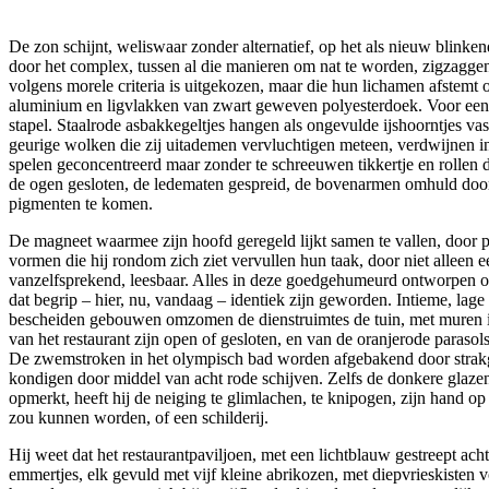
De zon schijnt, weliswaar zonder alternatief, op het als nieuw blinke
door het complex, tussen al die manieren om nat te worden, zigzagge
volgens morele criteria is uitgekozen, maar die hun lichamen afstemt
aluminium en ligvlakken van zwart geweven polyesterdoek. Voor een
stapel. Staalrode asbakkegeltjes hangen als ongevulde ijshoorntjes va
geurige wolken die zij uitademen vervluchtigen meteen, verdwijnen i
spelen geconcentreerd maar zonder te schreeuwen tikkertje en rollen 
de ogen gesloten, de ledematen gespreid, de bovenarmen omhuld door 
pigmenten te komen.
De magneet waarmee zijn hoofd geregeld lijkt samen te vallen, door pr
vormen die hij rondom zich ziet vervullen hun taak, door niet alleen
vanzelfsprekend, leesbaar. Alles in deze goedgehumeurd ontworpen omg
dat begrip – hier, nu, vandaag – identiek zijn geworden. Intieme, la
bescheiden gebouwen omzomen de dienstruimtes de tuin, met muren in
van het restaurant zijn open of gesloten, en van de oranjerode paraso
De zwemstroken in het olympisch bad worden afgebakend door strakges
kondigen door middel van acht rode schijven. Zelfs de donkere glazen
opmerkt, heeft hij de neiging te glimlachen, te knipogen, zijn hand op
zou kunnen worden, of een schilderij.
Hij weet dat het restaurantpaviljoen, met een lichtblauw gestreept ac
emmertjes, elk gevuld met vijf kleine abrikozen, met diepvrieskisten vo