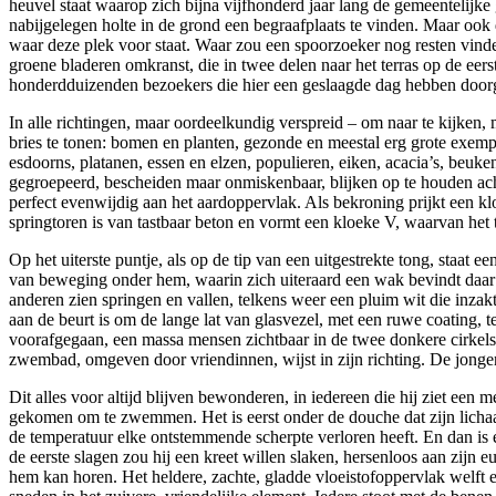
heuvel staat waarop zich bijna vijfhonderd jaar lang de gemeentelij
nabijgelegen holte in de grond een begraafplaats te vinden. Maar ook 
waar deze plek voor staat. Waar zou een spoorzoeker nog resten vinde
groene bladeren omkranst, die in twee delen naar het terras op de eer
honderdduizenden bezoekers die hier een geslaagde dag hebben door
In alle richtingen, maar oordeelkundig verspreid – om naar te kijken,
bries te tonen: bomen en planten, gezonde en meestal erg grote exemp
esdoorns, platanen, essen en elzen, populieren, eiken, acacia’s, beuke
gegroepeerd, bescheiden maar onmiskenbaar, blijken op te houden achte
perfect evenwijdig aan het aardoppervlak. Als bekroning prijkt een k
springtoren is van tastbaar beton en vormt een kloeke V, waarvan het t
Op het uiterste puntje, als op de tip van een uitgestrekte tong, staat
van beweging onder hem, waarin zich uiteraard een wak bevindt daar w
anderen zien springen en vallen, telkens weer een pluim wit die inzak
aan de beurt is om de lange lat van glasvezel, met een ruwe coating, t
voorafgegaan, een massa mensen zichtbaar in de twee donkere cirkels d
zwembad, omgeven door vriendinnen, wijst in zijn richting. De jongen
Dit alles voor altijd blijven bewonderen, in iedereen die hij ziet een
gekomen om te zwemmen. Het is eerst onder de douche dat zijn lichaa
de temperatuur elke ontstemmende scherpte verloren heeft. En dan is er
de eerste slagen zou hij een kreet willen slaken, hersenloos aan zijn 
hem kan horen. Het heldere, zachte, gladde vloeistofoppervlak welft e