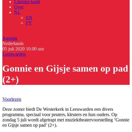
Literaire kaart
Over
NL
EN
FY
Agenda
Nederlands
05 juli 2020
10.00 uur
Leeuwarden
Gonnie en Gijsje samen op pad
(2+)
Voorlezen
Deze zomer biedt De Westerkerk in Leeuwarden een divers
programma, speciaal voor peuters, kleuters en hun ouders. Op
zondag 5 juli wordt afgetrapt met muziektheatervoorstelling ‘Gonnie
en Gijsje samen op pad’ (2+).