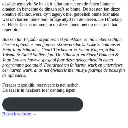
deselde tematyk. Se ha ek it talint om net om de feiten hinne te
draaien en beneame de dingen sa’t se binne. De geasten fan dizze
kreative rûchhouwers, dy’t tagelyk hiel gefoelich binne foar alles
wat om harren hinne bart, brûzje altyd fan de ideeën. De Hûnekop
en Hilda Talsma nimme jim op dizze jûnen mei op reis troch har
repertoire.
Boeken fan Fryslân organisearret yn oktober en novimber sechtjin
literêre optredens mei fjouwer skriuwersduo’s. Elske Schotanus &
Hein Jaap Hilarides, Geart Tigchelaar & Elmar Kuiper, Hilda
Talsma & Emiel Stoffers fan ‘De Hûnekop’ en Sjoerd Bottema &
Jaap Louwes hawwe spesjaal foar dizze gelegenheid in eigen
programma gearstald. Foardrachten út harren wurk en ynterviews
oer harren wurk, al as net ôfwiksele mei muzyk foarmje de basis fan
de optredens.
Fergees tagonklik, reserveare is net nedich.
De seal is in healoere foar oanfang iepen.
Klik hjir foar mear ynformaasje
Bezoek website →