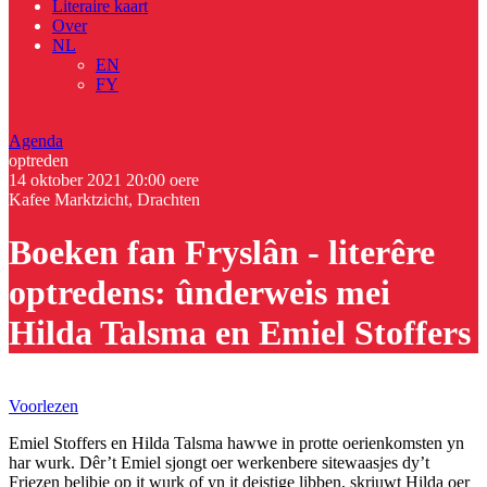
Literaire kaart
Over
NL
EN
FY
Agenda
optreden
14 oktober 2021
20:00 oere
Kafee Marktzicht, Drachten
Boeken fan Fryslân - literêre
optredens: ûnderweis mei
Hilda Talsma en Emiel Stoffers
Voorlezen
Emiel Stoffers en Hilda Talsma hawwe in protte oerienkomsten yn
har wurk. Dêr’t Emiel sjongt oer werkenbere sitewaasjes dy’t
Friezen belibje op it wurk of yn it deistige libben, skriuwt Hilda oer