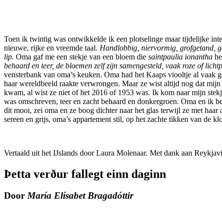
Toen ik twintig was ontwikkelde ik een plotselinge maar tijdelijke in
nieuwe, rijke en vreemde taal.
Handlobbig, niervormig, grofgetand, g
lip.
Oma gaf me een stekje van een bloem die
saintpaulia ionantha
hee
behaard en teer, de bloemen zelf zijn samengesteld, vaak roze of lic
vensterbank van oma’s keuken. Oma had het Kaaps viooltje al vaak gest
haar wereldbeeld raakte verwrongen. Maar ze wist altijd nog dat mijn 
kwam, al wist ze niet of het 2016 of 1953 was. Ik kom naar mijn stekje
was omschreven, teer en zacht behaard en donkergroen. Oma en ik bestud
dit mooi
, zei oma en ze boog dichter naar het glas terwijl ze met haa
sereen en grijs, oma’s appartement stil, op het zachte tikken van de kl
Vertaald uit het IJslands door Laura Molenaar. Met dank aan Reykja
Þetta verður fallegt einn daginn
Door
María Elísabet Bragadóttir