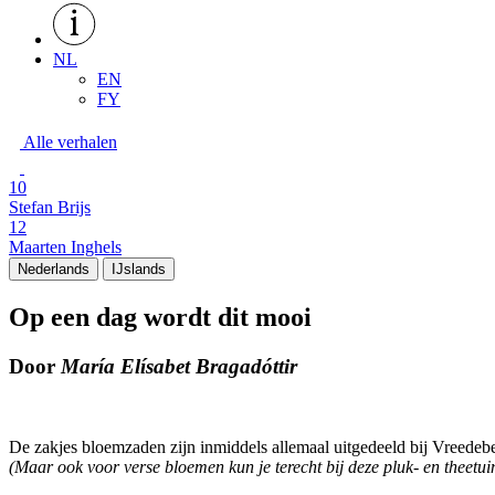
NL
EN
FY
Alle verhalen
10
Stefan Brijs
12
Maarten Inghels
Nederlands
IJslands
Op een dag wordt dit mooi
Door
María Elísabet Bragadóttir
De zakjes bloemzaden zijn inmiddels allemaal uitgedeeld bij Vreedeb
(Maar ook voor verse bloemen kun je terecht bij deze pluk- en theetui