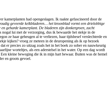
over kamerplanten had opengeslagen. Ik raakte gefascineerd door de
eevoudig geveerde kelkbladeren… het kroonblad vormt een drielobbige
e en geharde kamerplant. De bladeren zijn donkergroen, zacht
s nogal lui met de verzorging, dus ik bewaarde het stekje in de
gon ze haar geheugen al te verliezen, haar tijdsbesef verslechterde en
stekje kijken? vroeg ze meteen in de deuropening als ik op bezoek
, dat er precies zo uitzag zoals het in het boek zo sober en nauwkeurig
rfijne worteltjes, als een aderstelsel in het water.
Op een dag wordt
n. Een kleine beweging die ik in mijn hart bewaar. Buiten was de hemel
der en groots gevoel.