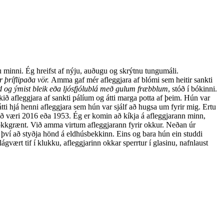
minni. Ég hreifst af nýju, auðugu og skrýtnu tungumáli.
 þríflipaða vör.
Amma gaf mér afleggjara af blómi sem heitir sankti
d og ýmist bleik eða ljósfjólublá með gulum fræbblum
, stóð í bókinni.
 afleggjara af sankti pálíum og átti marga potta af þeim. Hún var
i hjá henni afleggjara sem hún var sjálf að hugsa um fyrir mig. Ertu
rið væri 2016 eða 1953. Ég er komin að kíkja á afleggjarann minn,
g dökkgrænt. Við amma virtum afleggjarann fyrir okkur. Neðan úr
ð því að styðja hönd á eldhúsbekkinn. Eins og bara hún ein studdi
gvært tif í klukku, afleggjarinn okkar sperrtur í glasinu, nafnlaust