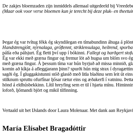
De zakjes bloemzaden zijn inmiddels allemaal uitgedeeld bij Vreedeb
(Maar ook voor verse bloemen kun je terecht bij deze pluk- en theetui
Þegar ég var tvítug fékk ég skyndilegan en tímabundinn áhuga á plö
Handstrengjótt, nýrnalaga, gróftennt, striklensulaga, heilrend, spor
pálía eða pálsjurt. Ég fletti því upp í bókinni.
Fallegt og harðgert stof
Ég var ekki með græna fingur og fremur löt að hugsa um blóm svo ég 
með græna fingur. Á þessum tíma var hún byrjuð að missa minnið, glat
komin að kíkja á afleggjarann þinn? spurði hún mig strax í dyragættin
sagði ég. Í gluggakistunni stóð glasið með litla blaðinu sem leit út e
stilknum spruttu ofurfínar ljósar rætur eins og æðakerfi í vatninu. Þe
hönd á eldhúsbekkinn. Lítil hreyfing sem er til í hjarta mínu. Himinnin
loforð, ljómandi björt og mikil tilfinning.
Vertaald uit het IJslands door Laura Molenaar. Met dank aan Reykja
María Elísabet Bragadóttir