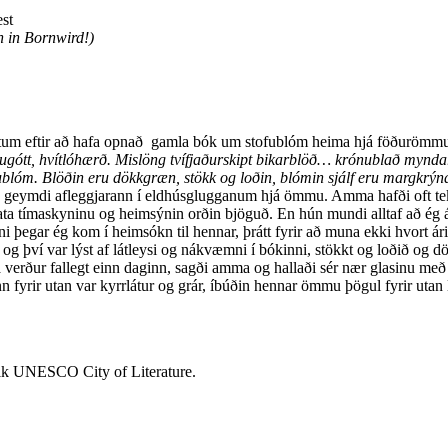
est
n in Bornwird!)
ntum eftir að hafa opnað gamla bók um stofublóm heima hjá föðurömmu 
baugótt, hvítlóhærð. Mislöng tvífjaðurskipt bikarblöð… krónublað myndar
ublóm. Blöðin eru dökkgræn, stökk og loðin, blómin sjálf eru margkrýn
geymdi afleggjarann í eldhúsglugganum hjá ömmu. Amma hafði oft tekið
a tímaskyninu og heimsýnin orðin bjöguð. En hún mundi alltaf að ég átt
ni þegar ég kom í heimsókn til hennar, þrátt fyrir að muna ekki hvort á
ins og því var lýst af látleysi og nákvæmni í bókinni, stökkt og loðið o
tta verður fallegt einn daginn, sagði amma og hallaði sér nær glasinu me
n fyrir utan var kyrrlátur og grár, íbúðin hennar ömmu þögul fyrir utan lá
vik UNESCO City of Literature.