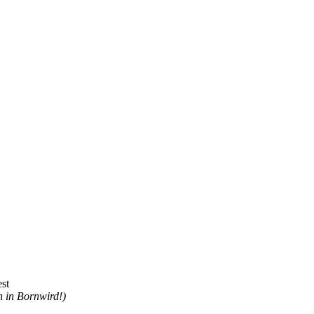
est
n in Bornwird!)