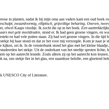
teresse in planten, nadat ik bij mijn oma aan vaders kant een oud boek 
eschulpt, zwaardvormig, elliptisch, grijsviltige beharing. Oneven, tw
t, ofwel Kaaps viooltje. Ik zocht die op in het boek.
Een aantrekkelijk
htpaars met gele meeldraden,
stond er. Ik had geen groene vingers, en wa
ekt en had vele potten staan. Zij had wel groene vingers. In die tijd be
stekje bij haar stond en dat ze het voor mij verzorgde. Kom je naar je 
 kijken, zei ik. In de vensterbank stond het glas met het kleine blaadje
eerden het stekje. Uit de onderkant van het steeltje sproten lichte, haa
r arm op het aanrecht leunde. Zoals alleen zij op het aanrecht kon leune
ok na, ons stekje fier in het glas, een naamloze belofte, een gloeiend hel
vik UNESCO City of Literature.