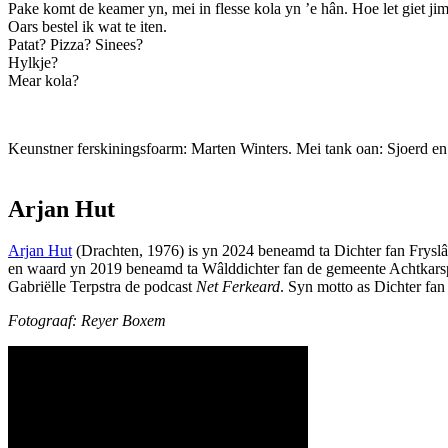
Pake komt de keamer yn, mei in flesse kola yn ’e hân. Hoe let giet ji
Oars bestel ik wat te iten.
Patat? Pizza? Sinees?
Hylkje?
Mear kola?
Keunstner ferskiningsfoarm: Marten Winters. Mei tank oan: Sjoerd 
Arjan Hut
Arjan Hut
(Drachten, 1976) is yn 2024 beneamd ta Dichter fan Fryslâ
en waard yn 2019 beneamd ta Wâlddichter fan de gemeente Achtkarspe
Gabriëlle Terpstra de podcast
Net Ferkeard
. Syn motto as Dichter fan
Fotograaf: Reyer Boxem