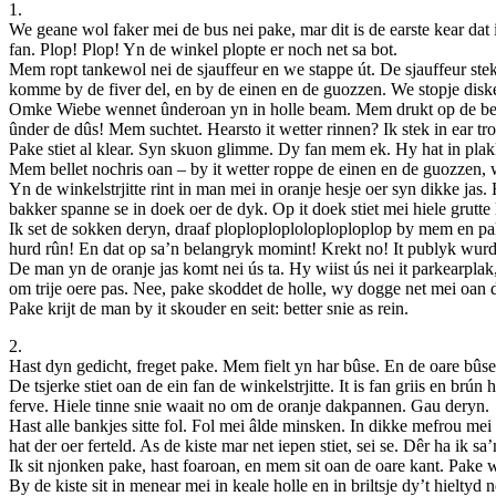
1.
We geane wol faker mei de bus nei pake, mar dit is de earste kear dat
fan. Plop! Plop! Yn de winkel plopte er noch net sa bot.
Mem ropt tankewol nei de sjauffeur en we stappe út. De sjauffeur stek
komme by de fiver del, en by de einen en de guozzen. We stopje disk
Omke Wiebe wennet ûnderoan yn in holle beam. Mem drukt op de bel. 
ûnder de dûs! Mem suchtet. Hearsto it wetter rinnen? Ik stek in ear tr
Pake stiet al klear. Syn skuon glimme. Dy fan mem ek. Hy hat in plakk
Mem bellet nochris oan – by it wetter roppe de einen en de guozzen, w
Yn de winkelstrjitte rint in man mei in oranje hesje oer syn dikke jas
bakker spanne se in doek oer de dyk. Op it doek stiet mei hiele grutt
Ik set de sokken deryn, draaf ploploploploloploploplop by mem en pak
hurd rûn! En dat op sa’n belangryk momint! Krekt no! It publyk wurd
De man yn de oranje jas komt nei ús ta. Hy wiist ús nei it parkearplak, a
om trije oere pas. Nee, pake skoddet de holle, wy dogge net mei oan de
Pake krijt de man by it skouder en seit: better snie as rein.
2.
Hast dyn gedicht, freget pake. Mem fielt yn har bûse. En de oare bûse.
De tsjerke stiet oan de ein fan de winkelstrjitte. It is fan griis en brún
ferve. Hiele tinne snie waait no om de oranje dakpannen. Gau deryn.
Hast alle bankjes sitte fol. Fol mei âlde minsken. In dikke mefrou mei
hat der oer ferteld. As de kiste mar net iepen stiet, sei se. Dêr ha ik sa
Ik sit njonken pake, hast foaroan, en mem sit oan de oare kant. Pake w
By de kiste sit in menear mei in keale holle en in briltsje dy’t hiel