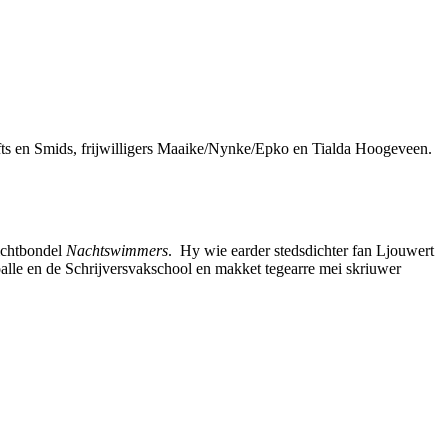
ts en Smids, frijwilligers Maaike/Nynke/Epko en Tialda Hoogeveen.
dichtbondel
Nachtswimmers
. Hy wie earder stedsdichter fan Ljouwert
oalle en de Schrijversvakschool en makket tegearre mei skriuwer