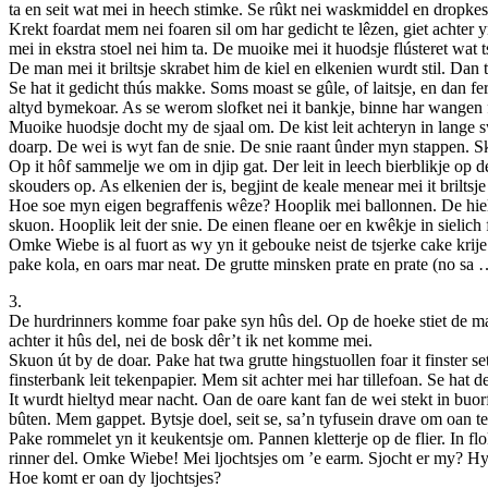
ta en seit wat mei in heech stimke. Se rûkt nei waskmiddel en dropkes
Krekt foardat mem nei foaren sil om har gedicht te lêzen, giet achter y
mei in ekstra stoel nei him ta. De muoike mei it huodsje flústeret wat 
De man mei it briltsje skrabet him de kiel en elkenien wurdt stil. Dan t
Se hat it gedicht thús makke. Soms moast se gûle, of laitsje, en dan fe
altyd bymekoar. As se werom slofket nei it bankje, binne har wangen f
Muoike huodsje docht my de sjaal om. De kist leit achteryn in lange sw
doarp. De wei is wyt fan de snie. De snie raant ûnder myn stappen. Sk
Op it hôf sammelje we om in djip gat. Der leit in leech bierblikje op de
skouders op. As elkenien der is, begjint de keale menear mei it briltsje
Hoe soe myn eigen begraffenis wêze? Hooplik mei ballonnen. De hiele k
skuon. Hooplik leit der snie. De einen fleane oer en kwêkje in sielich
Omke Wiebe is al fuort as wy yn it gebouke neist de tsjerke cake krije
pake kola, en oars mar neat. De grutte minsken prate en prate (no sa
3.
De hurdrinners komme foar pake syn hûs del. Op de hoeke stiet de man 
achter it hûs del, nei de bosk dêr’t ik net komme mei.
Skuon út by de doar. Pake hat twa grutte hingstuollen foar it finster se
finsterbank leit tekenpapier. Mem sit achter mei har tillefoan. Se hat d
It wurdt hieltyd mear nacht. Oan de oare kant fan de wei stekt in buor
bûten. Mem gappet. Bytsje doel, seit se, sa’n tyfusein drave om oan 
Pake rommelet yn it keukentsje om. Pannen kletterje op de flier. In flo
rinner del. Omke Wiebe! Mei ljochtsjes om ’e earm. Sjocht er my? Hy
Hoe komt er oan dy ljochtsjes?