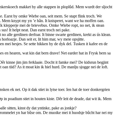
 linkerskoech makket by alle stappen in ploplûd. Mem wurdt der sljocht
ke. Earst by omke Wiebe oan, seit mem. Se stapt flink troch. We
t. Mem knypt my yn ’e hân. It knisperet, want we ha moffen oan.
 klepperje mei de brievebus. Omke Wiebe ropt, no net, ik stean
sus! It helpt neat. Dan earst troch nei pake.
o alle gerdinen derfoar. It binne swarte gerdinen, krekt as ús klean.
orloazje. Dan seit er, lit him mar, wy meie opsjitte.
ken mei hesjes. Se sette hikken by de dyk del. Tusken it kafee en de
s en hearen, wat kin dat bern drave! Net earder hat in Frysk bern sa
te. Dêr kinne jim jim ferklaaie. Docht it famke mei? De kidsrun begjint
oan tiid? As it moat kin ik hiel hurd. De manlju sjogge nei de loft.
insken ek net. Op it dak stiet in lytse toer. Ien hat de toer donkergrien
p in poadium stiet in houten kiste. Dêr leit de deade, dat wit ik. Mem
le sitten, kinst dy dat yntinke, pake as jonkje?
Se frommelet yn har bûse om. De muoike mei it huodsje bûcht har nei my