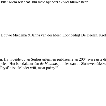
m bus? Mem seit neat. Jim meie hjir oars ek wol bliuwe hear.
en Douwe Miedema & Janna van der Meer, Loonbedrijf De Deelen, Krof
n. Hy groeide op yn Surhústerfean en publisearre yn 2004 syn earste 
len. Hut is redakteur fan
de Moanne
, jout les oan de Skriuwersfaksk
 Fryslân is: “Minder wifi, mear poëzy!”