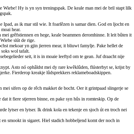
mke Wiebe! Hy is yn syn treningspak. De keale man mei de bril stapt lilk
ngspak.
 Ipad, as ik mar stil wie. It foarlêzen is samar dien. God en ljocht en
 moai hear.
ân mei grêfstiennen en hege, keale beammen deromhinne. It leit bûten it
Wiebe slút de rige.
ochst mekoar yn gjin jierren mear, it bliuwt famylje. Pake hellet de
 soks wol tafalt.
gelieder seit, it is in moaie leeftyd om te gean. Juf draacht nije
nypt. Asto nó ophâldst mei dy rare kwêklûden, flústerbyt se, krijst by
tsjerke. Fierderop kreakje lûdsprekkers reklameboadskippen.
 mei sifers op de rêch makket de bocht. Oer it grintpaad slingerje se
r dat it fiere stjerren binne, en pake syn hûs in romteskip. Op de
e lytser en lytser. Ik drink kola en tekenje en sjoch út en troch nei
ht en smookt in sigaret. Hiel stadich hobbeljend komt der noch in