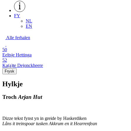
FY
NL
EN
Alle ferhalen
50
Eeltsje Hettinga
52
Ka(a)te Dejonckheere
Frysk
Hylkje
Troch
Arjan Hut
Dizze tekst fynst yn in greide by Haskerdiken
Lâns it treinspoar tusken Akkrum en it Hearrenfean