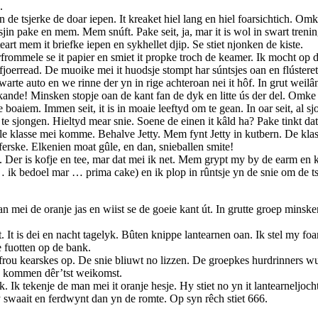
.
n de tsjerke de doar iepen. It kreaket hiel lang en hiel foarsichtich. O
tsjin pake en mem. Mem snúft. Pake seit, ja, mar it is wol in swart treni
eart mem it briefke iepen en sykhellet djip. Se stiet njonken de kiste.
rfrommele se it papier en smiet it propke troch de keamer. Ik mocht op de
joerread. De muoike mei it huodsje stompt har súntsjes oan en flústeret
arte auto en we rinne der yn in rige achteroan nei it hôf. In grut weil
ande! Minsken stopje oan de kant fan de dyk en litte ús der del. Omke 
 boaiem. Immen seit, it is in moaie leeftyd om te gean. In oar seit, al sj
 te sjongen. Hieltyd mear snie. Soene de einen it kâld ha? Pake tinkt dat
lasse mei komme. Behalve Jetty. Mem fynt Jetty in kutbern. De klassebe
 ferske. Elkenien moat gûle, en dan, snieballen smite!
. Der is kofje en tee, mar dat mei ik net. Mem grypt my by de earm en k
 … ik bedoel mar … prima cake) en ik plop in rûntsje yn de snie om de 
mei de oranje jas en wiist se de goeie kant út. In grutte groep minsken
t. It is dei en nacht tagelyk. Bûten knippe lantearnen oan. Ik stel my foa
e fuotten op de bank.
frou kearskes op. De snie bliuwt no lizzen. De groepkes hurdrinners wurd
te kommen dêr’tst weikomst.
k. Ik tekenje de man mei it oranje hesje. Hy stiet no yn it lantearneljoc
 swaait en ferdwynt dan yn de romte. Op syn rêch stiet 666.