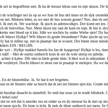
 ik nei in begraffenis mei. Ik ha de kreaze klean oan en nije skuon. De
t de wiisfinger nei ús op as we foar de bus del rinne en de dyk oerstek
ear net. Miskien letter, as we mei de bus werom geane? Nee, dan ek ne
Ik mei ek. We wachtsje. Ik sjoch ús ademwolkjes. Der komt net ien. Ik
och de brievebus. Nee. Mem skoot my oan de kant en ropt. Ik bin it, dyn 
erke mei bloed op it kin. Sille we nochris by omke Wiebe sjen? Dy hat n
êr bliuwt Hylkje? Wêr bliuwt ús grutte freondinne? Pake sjocht op syn h
. Hy hat in mûtse op, mei in plaatsje fan in woarst. Der binne mear mins
e letters EIN / BEGJIN.
e wei – Hylkje makket harsels los fan de kopgroep! Hylkje is los, dame
t mâl! – Mei de earms omheech kom ik oer de wite streep en jubelje.
chter it kafee. Dêr stiet in hiele grutte tinte. It liket wol in sirkustin
 wedstryd. Dochs bliuwt er stean om in praatsje te meitsjen. Ha we dat 
 En de binnenbûse. Ja. Se hat it net fergetten.
 hout en de finsters sitte sa heech dat ik net nei binnen sjen kin. Grutte m
 in huodsje draacht in sinnebril. Se snút har noas yn in reade bûsdoek. O
’n hekel oan!
iist en seit dat is muoike sus en omke sa en dy menear ha ik mei op skoal
tyd nei mem sjocht. De kiste is ticht. Ik stek de tûme omheech nei mem. 