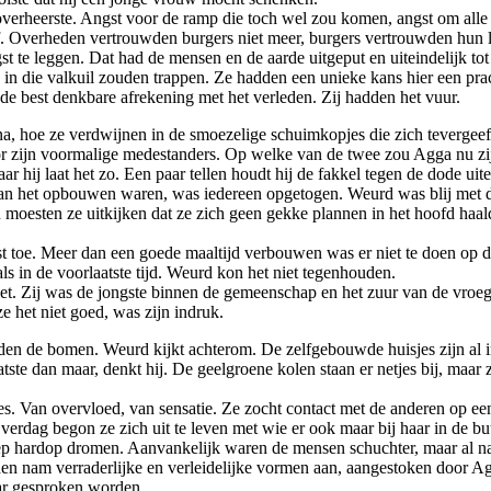
overheerste. Angst voor de ramp die toch wel zou komen, angst om alle
. Overheden vertrouwden burgers niet meer, burgers vertrouwden hun le
 te leggen. Dat had de mensen en de aarde uitgeput en uiteindelijk tot 
 in die valkuil zouden trappen. Ze hadden een unieke kans hier een pr
 de best denkbare afrekening met het verleden. Zij hadden het vuur.
 na, hoe ze verdwijnen in de smoezelige schuimkopjes die zich teverge
door zijn voormalige medestanders. Op welke van de twee zou Agga nu zi
hij laat het zo. Een paar tellen houdt hij de fakkel tegen de dode uitei
aan het opbouwen waren, was iedereen opgetogen. Weurd was blij met d
oesten ze uitkijken dat ze zich geen gekke plannen in het hoofd haalde
st toe. Meer dan een goede maaltijd verbouwen was er niet te doen op d
s in de voorlaatste tijd. Weurd kon het niet tegenhouden.
 niet. Zij was de jongste binnen de gemeenschap en het zuur van de vr
e het niet goed, was zijn indruk.
anden de bomen. Weurd kijkt achterom. De zelfgebouwde huisjes zijn al i
ste dan maar, denkt hij. De geelgroene kolen staan er netjes bij, maar
. Van overvloed, van sensatie. Ze zocht contact met de anderen op een 
dag begon ze zich uit te leven met wie er ook maar bij haar in de buurt
groep hardop dromen. Aanvankelijk waren de mensen schuchter, maar al n
eelden nam verraderlijke en verleidelijke vormen aan, aangestoken doo
aar gesproken worden.