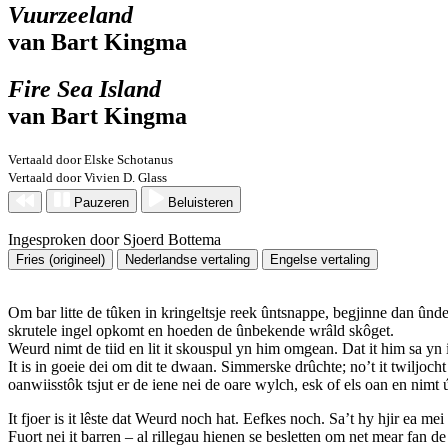
Vuurzeeland
van Bart Kingma
Fire Sea Island
van Bart Kingma
Vertaald door Elske Schotanus
Vertaald door Vivien D. Glass
Pauzeren
Beluisteren
Ingesproken door Sjoerd Bottema
Fries (origineel)
Nederlandse vertaling
Engelse vertaling
Om bar litte de tûken in kringeltsje reek ûntsnappe, begjinne dan ûnder 
skrutele ingel opkomt en hoeden de ûnbekende wrâld skôget.
Weurd nimt de tiid en lit it skouspul yn him omgean. Dat it him sa yn 
It is in goeie dei om dit te dwaan. Simmerske drûchte; no’t it twiljoc
oanwiisstôk tsjut er de iene nei de oare wylch, esk of els oan en nimt 
It fjoer is it lêste dat Weurd noch hat. Eefkes noch. Sa’t hy hjir ea mei
Fuort nei it barren – al rillegau hienen se besletten om net mear fan d