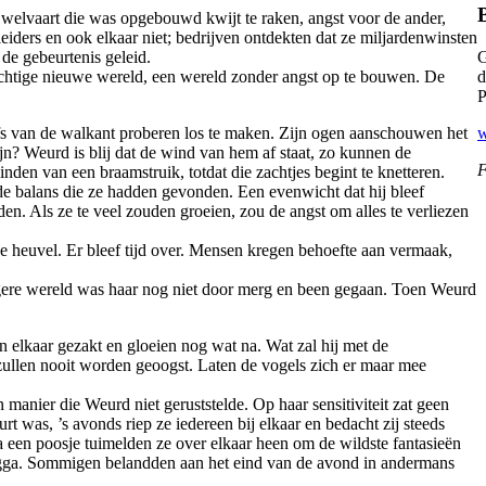
 welvaart die was opgebouwd kwijt te raken, angst voor de ander,
iders en ook elkaar niet; bedrijven ontdekten dat ze miljardenwinsten
G
de gebeurtenis geleid.
d
achtige nieuwe wereld, een wereld zonder angst op te bouwen. De
P
w
efs van de walkant proberen los te maken. Zijn ogen aanschouwen het
jn? Weurd is blij dat de wind van hem af staat, zo kunnen de
F
nden van een braamstruik, totdat die zachtjes begint te knetteren.
e balans die ze hadden gevonden. Een evenwicht dat hij bleef
n. Als ze te veel zouden groeien, zou de angst om alles te verliezen
e heuvel. Er bleef tijd over. Mensen kregen behoefte aan vermaak,
oegere wereld was haar nog niet door merg en been gegaan. Toen Weurd
n elkaar gezakt en gloeien nog wat na. Wat zal hij met de
 zullen nooit worden geoogst. Laten de vogels zich er maar mee
manier die Weurd niet geruststelde. Op haar sensitiviteit zat geen
 was, ’s avonds riep ze iedereen bij elkaar en bedacht zij steeds
a een poosje tuimelden ze over elkaar heen om de wildste fantasieën
r Agga. Sommigen belandden aan het eind van de avond in andermans