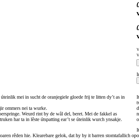
V
V
I
einlik mei in sucht de oranjegiele gloede frij te litten dy’t as in
I
t
hjir ommers nei ta wurke.
d
oerspringe. Weurd rint by de wâl del, beret. Mei de fakkel as
n
ruken har ta in lêste útspatting ear’t se úteinlik wurch ynsakje.
o
I
 oaren rêden hie. Klearebare gelok, dat hy by it barren stomtafallich op
o