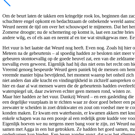
Om de beurt laten de takken een kringeltje rook los, beginnen dan zach
schuchtere engel opkomt en bedachtzaam de onbekende wereld aans
Weurd neemt de tijd om over het schouwspel te mijmeren. Dat het hem 
Zomerse droogte; nu de schemering op komst is, laat een zachte bries
andere wilg, es of els aan en neemt af en toe wat struikgewas mee. Een
Het vuur is het laatste dat Weurd nog heeft. Even nog. Zoals hij hier
Meteen na de gebeurtenis – al spoedig hadden ze besloten niet meer v
gebeuren stomtoevallig op de goede heuvel zat, een van die zeldzam
toevallig even geweest. Eigenlijk had hij dus niet eens het recht om hie
Vreemd genoeg bespeurde Weurd geen paniek bij de mensen om hem h
vreemde manier bijna bevrijdend, het moment waarop het onheil zich de
niet anders dan alle kracht en vindingrijkheid in zichzelf aanspreken
hier en daar al wat mensen waren die de gebeurtenis hadden overleefd
waterspiegel uit, daar zwierven echter geen mensen rond, wisten ze.
Maar hier hadden ze het vuur. Dankzij Weurd – en een gasleiding di
een degelijke vuurplaats in te richten waar ze door goed beheer een 
zeewater te scheiden in zoet drinkwater en zout om voedsel mee te co
konden maken. Er kwam een waterbassin, er kwamen akkers met knoll
enkele schapen was na een poosje al een redelijk grote kudde vee vo
Eigenlijk hoeven we nu nergens meer bang voor te zijn, zei Weurd n
samen met Agga in een hut getrokken. Ze hadden het goed samen, maar 
onderkomen kon bieden. Een leven zonder angst, dat was het allermo