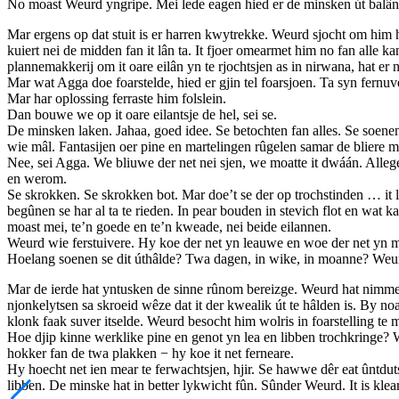
No moast Weurd yngripe. Mei lede eagen hied er de minsken út balâns r
Mar ergens op dat stuit is er harren kwytrekke. Weurd sjocht om him h
kuiert nei de midden fan it lân ta. It fjoer omearmet him no fan alle k
plannemakkerij om it oare eilân yn te rjochtsjen as in nirwana, hat er
Mar wat Agga doe foarstelde, hied er gjin tel foarsjoen. Ta syn fernu
Mar har oplossing ferraste him folslein.
Dan bouwe we op it oare eilantsje de hel, sei se.
De minsken laken. Jahaa, goed idee. Se betochten fan alles. Se soenen a
wie mâl. Fantasijen oer pine en martelingen rûgelen samar de bliere 
Nee, sei Agga. We bliuwe der net nei sjen, we moatte it dwáán. Allegear
en werom.
Se skrokken. Se skrokken bot. Mar doe’t se der op trochstinden … it loe
begûnen se har al ta te rieden. In pear bouden in stevich flot en wat
moast mei, te’n goede en te’n kweade, nei beide eilannen.
Weurd wie ferstuivere. Hy koe der net yn leauwe en woe der net yn mei
Hoelang soenen se dit úthâlde? Twa dagen, in wike, in moanne? Weurd
Mar de ierde hat yntusken de sinne rûnom bereizge. Weurd hat nimmen w
njonkelytsen sa skroeid wêze dat it der kwealik út te hâlden is. By noa
klonk faak suver itselde. Weurd besocht him wolris in foarstelling te 
Hoe djip kinne werklike pine en genot yn lea en libben trochkringe?
hokker fan de twa plakken − hy koe it net ferneare.
Hy hoecht net ien mear te ferwachtsjen, hjir. Se hawwe dêr eat ûntdutse
libben. De minske hat in better lykwicht fûn. Sûnder Weurd. It is klea