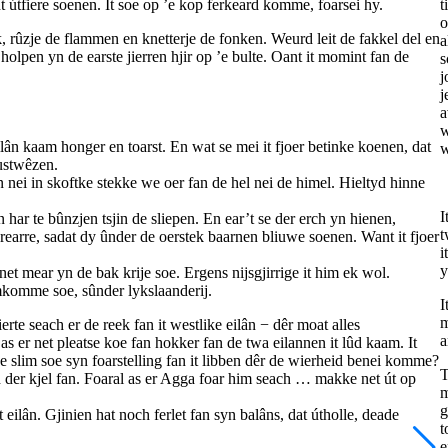
 útfiere soenen. It soe op ’e kop ferkeard komme, foarsei hy.
t
o
, rûzje de flammen en knetterje de fonken. Weurd leit de fakkel del en
a
holpen yn de earste jierren hjir op ’e bulte. Oant it momint fan de
s
j
j
a
w
ilân kaam honger en toarst. En wat se mei it fjoer betinke koenen, dat
w
wustwêzen.
n nei in skoftke stekke we oer fan de hel nei de himel. Hieltyd hinne
I
 har te bûnzjen tsjin de sliepen. En ear’t se der erch yn hienen,
t
rearre, sadat dy ûnder de oerstek baarnen bliuwe soenen. Want it fjoer
i
y
t mear yn de bak krije soe. Ergens nijsgjirrige it him ek wol.
mkomme soe, sûnder lykslaanderij.
I
m
e seach er de reek fan it westlike eilân − dêr moat alles
a
as er net pleatse koe fan hokker fan de twa eilannen it lûd kaam. It
oe slim soe syn foarstelling fan it libben dêr de wierheid benei komme?
T
 der kjel fan. Foaral as er Agga foar him seach … makke net út op
m
g
eilân. Gjinien hat noch ferlet fan syn balâns, dat útholle, deade
t
e