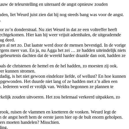
 gauw de teleurstelling en uiteraard de angst opnieuw zouden
en, liet Weurd juist zien dat hij nog steeds bang was voor de angst.
.
or zo’n donderstraal. Nu ziet Weurd in dat ze een voltreffer heeft
terechtgekomen. Hier kan hij weer vrijuit ademhalen, de uitgeademde
aag deed.
en al net zo. Dat laatste werd door de mensen bevestigd. In de vorige
gens meer van. En ja, nu Agga het zei … ze hadden uiteindelijk niets
 gebeurtenis dachten dat de wereld harder draaide dan ooit, hadden ze
als de christenen de hemel en de hel hadden, zo moesten zij ook.
eer kunnen stromen.
dadig, is het niet gewoon eindeloze liefde, of wellust? En hoe kunnen
opgewonden. Het duurde niet lang of ze hadden met z’n allen een
n. Iedereen werd er vrolijk van. Weldra begonnen ze plannen te
kelijk zouden uitvoeren. Het zou helemaal verkeerd uitpakken, zo
e rook, ruisen de vlammen en knetteren de vonken. Weurd legt de
 de angst heeft hem de eerste jaren hier op de bult enorm geholpen.
nders moeten handelen? Misschien.
ling.