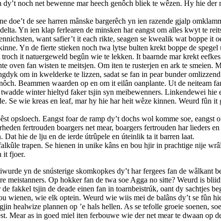
n dy’t noch net bewenne mar heech genôch bliek te wêzen. Hy hie der net
 doe’t de see harren mânske bargerêch yn ien razende gjalp omklamme
e delta. Yn ien klap ferlearen de minsken har eangst om alles kwyt te rei
nichsten, want safier’t it each rikte, seagen se kwealik wat boppe it oer
inne. Yn de fierte stieken noch twa lytse bulten krekt boppe de spegel 
’t troch it natuergeweld begûn wie te lekken. It baarnde mar krekt eef
te oven fan wisten te meitsjen. Om iten te rusterjen en ark te smeien. M
ringdyk om in kwelderke te lizzen, sadat se fan in pear bunder omlizzend
ôch. Beammen waarden op en om it eilân oanplante. Ut de neiteam fan w
 twadde winter hieltyd faker tsjin syn meibewenners. Linkendewei hie 
rde. Se wie kreas en leaf, mar hy hie har heit wêze kinnen. Weurd fûn it
êst opsloech. Eangst foar de ramp dy’t dochs wol komme soe, eangst om 
rheden fertrouden boargers net mear, boargers fertrouden har lieders en
 Dat hie de lju en de ierde útrûpele en úteinlik ta it barren laat.
lkûle trapen. Se hienen in unike kâns en bou hjir in prachtige nije wrâl
it fjoer.
wurde yn de snústerige skomkopkes dy’t har fergees fan de wâlkant besy
rdere meistanners. Op hokker fan de twa soe Agga no sitte? Weurd is blii
r de fakkel tsjin de deade einen fan in toarnbeistrúk, oant dy sachtjes beg
bou wienen, wie elk optein. Weurd wie wiis mei de balâns dy’t se fûn hi
gjin healwize plannen op ’e hals hellen. As se tefolle groeie soenen, so
st. Mear as in goed miel iten ferbouwe wie der net mear te dwaan op de 