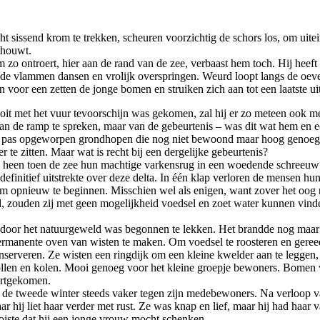
t sissend krom te trekken, scheuren voorzichtig de schors los, om uitein
chouwt.
zo ontroert, hier aan de rand van de zee, verbaast hem toch. Hij heeft
 de vlammen dansen en vrolijk overspringen. Weurd loopt langs de oever
 voor een zetten de jonge bomen en struiken zich aan tot een laatste uit
 ooit met het vuur tevoorschijn was gekomen, zal hij er zo meteen ook 
an de ramp te spreken, maar van de gebeurtenis – was dit wat hem en ee
e pas opgeworpen grondhopen die nog niet bewoond maar hoog genoeg bl
r te zitten. Maar wat is recht bij een dergelijke gebeurtenis?
een toen de zee hun machtige varkensrug in een woedende schreeuw o
finitief uitstrekte over deze delta. In één klap verloren de mensen hun
 om opnieuw te beginnen. Misschien wel als enigen, want zover het oog r
, zouden zij met geen mogelijkheid voedsel en zoet water kunnen vinde
e door het natuurgeweld was begonnen te lekken. Het brandde nog maar
permanente oven van wisten te maken. Om voedsel te roosteren en geree
nserveren. Ze wisten een ringdijk om een kleine kwelder aan te leggen
en en kolen. Mooi genoeg voor het kleine groepje bewoners. Bomen we
ortgekomen.
a de tweede winter steeds vaker tegen zijn medebewoners. Na verloop 
hij liet haar verder met rust. Ze was knap en lief, maar hij had haar 
oiste dat hij een jonge vrouw mocht schenken.