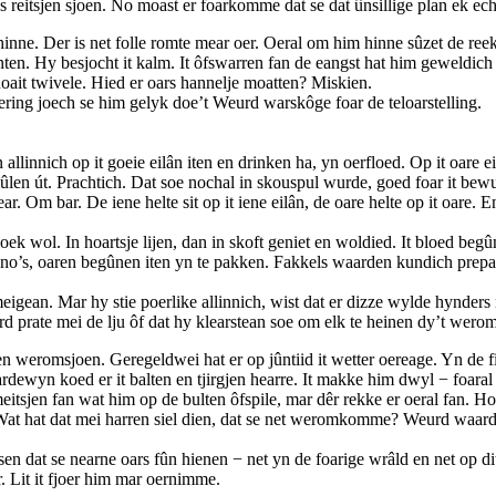
eitsjen sjoen. No moast er foarkomme dat se dat ûnsillige plan ek echt
inne. Der is net folle romte mear oer. Oeral om him hinne sûzet de reek
anten. Hy besjocht it kalm. It ôfswarren fan de eangst hat him geweldich 
 noait twivele. Hied er oars hannelje moatten? Miskien.
vering joech se him gelyk doe’t Weurd warskôge foar de teloarstelling.
llinnich op it goeie eilân iten en drinken ha, yn oerfloed. Op it oare e
mûlen út. Prachtich. Dat soe nochal in skouspul wurde, goed foar it be
. Om bar. De iene helte sit op it iene eilân, de oare helte op it oare. E
k wol. In hoartsje lijen, dan in skoft geniet en woldied. It bloed begûn
 kano’s, oaren begûnen iten yn te pakken. Fakkels waarden kundich prepa
gean. Mar hy stie poerlike allinnich, wist dat er dizze wylde hynders ne
 prate mei de lju ôf dat hy klearstean soe om elk te heinen dy’t wero
eromsjoen. Geregeldwei hat er op jûntiid it wetter oereage. Yn de fiert
rdewyn koed er it balten en tjirgjen hearre. It makke him dwyl − foaral 
meitsjen fan wat him op de bulten ôfspile, mar dêr rekke er oeral fan. H
 Wat hat dat mei harren siel dien, dat se net weromkomme? Weurd waard
n dat se nearne oars fûn hienen − net yn de foarige wrâld en net op dit 
r. Lit it fjoer him mar oernimme.