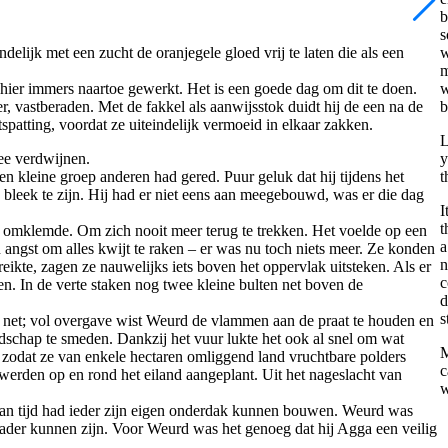
b
s
delijk met een zucht de oranjegele gloed vrij te laten die als een
w
m
 hier immers naartoe gewerkt. Het is een goede dag om dit te doen.
w
, vastberaden. Met de fakkel als aanwijsstok duidt hij de een na de
b
spatting, voordat ze uiteindelijk vermoeid in elkaar zakken.
L
mee verdwijnen.
y
n kleine groep anderen had gered. Puur geluk dat hij tijdens het
t
eek te zijn. Hij had er niet eens aan meegebouwd, was er die dag
I
t
mklemde. Om zich nooit meer terug te trekken. Het voelde op een
a
 angst om alles kwijt te raken – er was nu toch niets meer. Ze konden
n
eikte, zagen ze nauwelijks iets boven het oppervlak uitsteken. Als er
c
n. In de verte staken nog twee kleine bulten net boven de
d
s
 net; vol overgave wist Weurd de vlammen aan de praat te houden en
dschap te smeden. Dankzij het vuur lukte het ook al snel om wat
M
, zodat ze van enkele hectaren omliggend land vruchtbare polders
c
rden op en rond het eiland aangeplant. Uit het nageslacht van
w
van tijd had ieder zijn eigen onderdak kunnen bouwen. Weurd was
vader kunnen zijn. Voor Weurd was het genoeg dat hij Agga een veilig