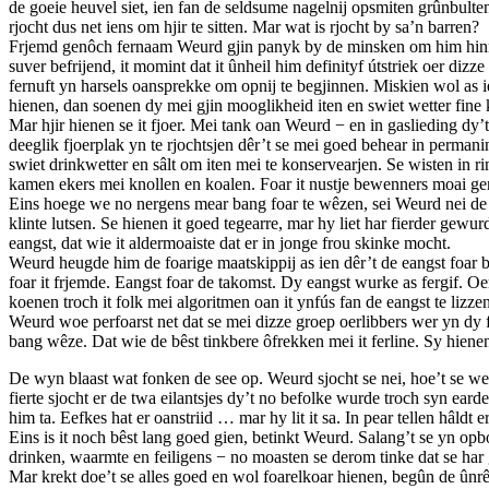
de goeie heuvel siet, ien fan de seldsume nagelnij opsmiten grûnbulte
rjocht dus net iens om hjir te sitten. Mar wat is rjocht by sa’n barren?
Frjemd genôch fernaam Weurd gjin panyk by de minsken om him hinne
suver befrijend, it momint dat it ûnheil him definityf útstriek oer dizz
fernuft yn harsels oansprekke om opnij te begjinnen. Miskien wol as ien
hienen, dan soenen dy mei gjin mooglikheid iten en swiet wetter fine k
Mar hjir hienen se it fjoer. Mei tank oan Weurd − en in gaslieding dy
deeglik fjoerplak yn te rjochtsjen dêr’t se mei goed behear in permanin
swiet drinkwetter en sâlt om iten mei te konservearjen. Se wisten in 
kamen ekers mei knollen en koalen. Foar it nustje bewenners moai gen
Eins hoege we no nergens mear bang foar te wêzen, sei Weurd nei de
klinte lutsen. Se hienen it goed tegearre, mar hy liet har fierder gewu
eangst, dat wie it aldermoaiste dat er in jonge frou skinke mocht.
Weurd heugde him de foarige maatskippij as ien dêr’t de eangst foar b
foar it frjemde. Eangst foar de takomst. Dy eangst wurke as fergif. Oe
koenen troch it folk mei algoritmen oan it ynfús fan de eangst te lizzen.
Weurd woe perfoarst net dat se mei dizze groep oerlibbers wer yn dy fa
bang wêze. Dat wie de bêst tinkbere ôfrekken mei it ferline. Sy hienen 
De wyn blaast wat fonken de see op. Weurd sjocht se nei, hoe’t se wei
fierte sjocht er de twa eilantsjes dy’t no befolke wurde troch syn ea
him ta. Eefkes hat er oanstriid … mar hy lit it sa. In pear tellen hâldt e
Eins is it noch bêst lang goed gien, betinkt Weurd. Salang’t se yn op
drinken, waarmte en feiligens − no moasten se derom tinke dat se har 
Mar krekt doe’t se alles goed en wol foarelkoar hienen, begûn de ûnrê