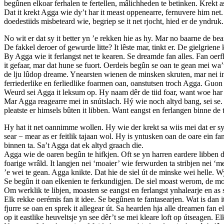
begûnen elkoar ferhalen te fertellen, mâlichheden te betinken. Krekt as
Dat it krekt Agga wie dy’t har it meast oppenearre, fernuvere him net.
doedestiids misbeteard wie, begriep se it net rjocht, hied er de yndruk.
No wit er dat sy it better yn ’e rekken hie as hy. Mar no baarne de 
De fakkel deroer of gewurde litte? It lêste mar, tinkt er. De gielgrien
By Agga wie it ferlangst net te kearen. Se dreamde fan alles. Fan oerf
it gefaar, mar dat hune se fuort. Oerdeis begûn se oan te gean mei wa’t 
de lju lûdop dreame. Ynearsten wienen de minsken skruten, mar nei in 
ferriederlike en ferliedlike foarmen oan, oanstutsen troch Agga. Guon
Weurd sei Agga it leksum op. Hy naam dêr de tiid foar, want woe har n
Mar Agga reagearre mei in snútslach. Hý wie noch altyd bang, sei se. 
pleatste er himsels bûten it libben. Want eangst en ferlangen binne de 
Hy hat it net oannimme wollen. Hy wie der krekt sa wiis mei dat er syn 
sear − mear as er feitlik tajaan wol. Hy is yntusken oan de oare ein fan
binnen ta. Sa’t Agga dat ek altyd graach die.
Agga wie de oaren begûn te hifkjen. Oft se yn harren eardere libben de 
foarige wrâld. It langjen nei ‘moaier’ wie ferwurden ta stribjen nei ‘m
’e wei te gean. Agga knikte. Dat hie de siel út de minske wei helle. Wyl
Se begûn it oan elkenien te ferkundigjen. De siel moast werom, de mo
Om werklik te libjen, moasten se eangst en ferlangst ynhalearje en as
Elk rekke oerémis fan it idee. Se begûnen te fantasearjen. Wat is dan i
fjurre se oan en sprek it allegear út. Sa hearden hja alle dreamen fan 
op it eastlike heuveltsje yn see dêr’t se mei kleare loft op útseagen. 