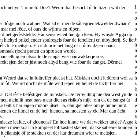
H
noch net yn ’t murch. Doe’t Weurd har besocht út te lizzen wat der
e
o
n lôgje noch wat nei. Wat sil er mei de sâltegrientekwelder dwaan?
n
er mar mei rêde, of oars de wjirms en rûpen.
o
d net gerêststelde. Har sensitiviteit hie gjin kear. Hy wiisde Agga op
H
ieltyd prikeljender spulregels foar de fertellerij en útbylderij. Se liet
h
ich te meitsjen. En it duorre net lang of it útbyldzjen naam
n
 omraak rjocht praten en sprutsen wurde.
w
oarstelling en útsoarte de eangst wer oanwakkerje soe.
b
ekt sjen dat er júst noch altyd bang wie foar de eangst. Dêrmei
w
w
t Weurd dat se in foltreffer pleatst hat. Miskien docht it dêrom wol sa
h
 him ôf. Weurd docht de mûle wiid iepen en hellet de lucht fier nei
z
i
ksa. Dat lêste befêstigen de minsken. De ferbylding hie dea west yn de
o
nen úteinlik neat oars mear dien as risiko’s mije, om ek de eangst út
d
 feitlik har eigen motors útset. Ja, dan giet alles om je hinne hurd.
w
stenen de himel en de hel hienen, sa moasten sy ek. Mar dan écht.
o
e.
f
n einleaze leafde, of gleonens? En hoe kinne we dat wekker tútsje? Agga
k
 hienen meielkoar in kompleet loftkastiel skepen, dat se sabeare bouden
m
it eilantsje ôf te stekken en dêr har dreamen wier te meitsjen.
d