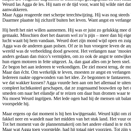
Weurd las Agga de les. Hij nam er de tijd voor, want hij wilde niet d
aanwakkeren.
Maar Agga reageerde met scherpe terechtwijzing. Híj was nog steeds ba
Daarmee plaatste hij zichzelf buiten het leven. Want angst en verlan
Hij heeft het niet willen aannemen. Hij was er juist zo gelukkig mee da
gemaakt. Misschien doet het daarom wel zo’n pijn – meer dan hij eigen
lucht waait bij hem vandaan. Weurd doet zijn mond wijd open en zuigt
Agga was de anderen gaan polsen. Of ze in hun vroegere leven de angst
wereld was de verbeelding dood geweest. Het verlangen naar ‘mooier’
anders gedaan dan risico’s vermijden, om zo ook de angst te ontwijken
hun eigen motoren in feite uitgezet. Ja, dan gaat alles om je heen snel.
Ze begon het aan iedereen te verkondigen. De ziel moest terug, de mo
Maar dan écht. Om werkelijk te leven, moesten ze angst en verlangen
Iedereen raakte opgewonden van het idee. Ze begonnen te fantaseren. W
we dat wakker kussen? Agga vuurde hen aan om het allemaal te uiten.
compleet luchtkasteel geschapen, dat ze zogenaamd bouwden op het oos
smeden om naar het eilandje af te reizen om daar hun dromen waar t
Nu moest Weurd ingrijpen. Met lede ogen had hij de mensen uit balan
voorspelde hij.
Maar ergens op dat moment is hij hen kwijtgeraakt. Weurd kijkt om zi
fakkel neer en wandelt naar het midden van het stuk land. Het vuur o
Tot het moment van de plannenmakerij om het andere eiland in te ric
Maar wat Agga toen voorstelde, had hij totaal niet voorzien. Tot zijn