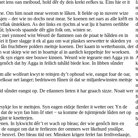
 iens oan meiboud, hold dêr dy deis krekt eefkes ta. Eins hie er it
f
m
. Om him noait mear werom te lûken. It fielde op in nuvere wize
o
tsjen – der wie no dochs neat mear. Se koenen net oars as alle krêft en
h
flak útstekken. As der links en rjochts al wat lju it barren oerlibbe
d
út; lykwols spaande dêr gjin folk om, wisten se.
m
kes; mei ynmoed wist Weurd de flammen oan de praat te hâlden en in
n
ei it fjoer slagge it ek al gau om wat plaskes seewetter te skieden yn
o
 lân fruchtbere polders meitsje koenen. Der kaam in wetterbassin, der
d
at skiep wie nei in hoartsje al in aardich keppeltsje fee woeksen.
f
elk syn eigen stee bouwe kinnen. Weurd wie tegearre mei Agga yn in
A
 genôch dat hy Agga in feilich tahâld biede koe. In libben sûnder
k
t
alle wolfeart kwyt te reitsjen dy’t opboud wie, eangst foar de oar,
m
 elkoar net langer; bedriuwen fûnen út dat se miljardewinsten meitsje
w
m
d sûnder eangst op. De eilanners lieten it har graach sizze. Noait wer
n
f
d
kje los te meitsjen. Syn eagen eidzje fierder it wetter oer. Yn de
d
d dat de wyn fan him ôf stiet − sa komme de tsjirmjende lûden net op
m
jint te knetterjen.
b
enen. In lykwicht dêr’t er wach op bleau; der wie genôch iten en
d
e de eangst om dat te ferliezen der ommers wer likehurd ynslûpe.
heuvel. Der bleau tiid oer. Minsken krigen ferlet fan ferdivedaasje,