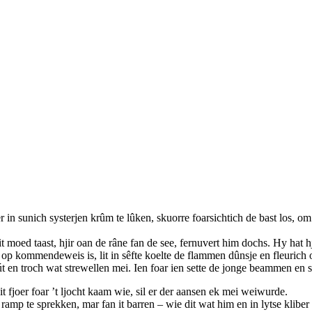
in sunich systerjen krûm te lûken, skuorre foarsichtich de bast los, om út
it moed taast, hjir oan de râne fan de see, fernuvert him dochs. Hy hat 
ht op kommendeweis is, lit in sêfte koelte de flammen dûnsje en fleurich 
út en troch wat strewellen mei. Ien foar ien sette de jonge beammen en st
 it fjoer foar ’t ljocht kaam wie, sil er der aansen ek mei weiwurde.
e ramp te sprekken, mar fan it barren – wie dit wat him en in lytse kliber