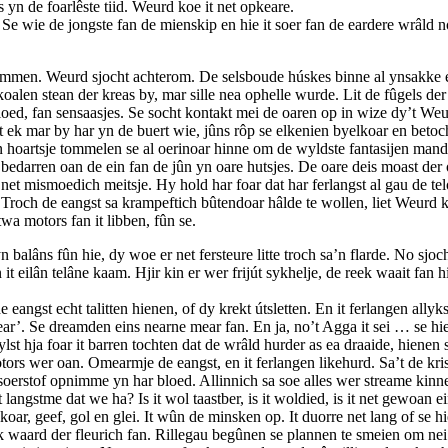
 yn de foarlêste tiid. Weurd koe it net opkeare.
 Se wie de jongste fan de mienskip en hie it soer fan de eardere wrâld 
beammen. Weurd sjocht achterom. De selsboude húskes binne al ynsakke e
e koalen stean der kreas by, mar sille nea ophelle wurde. Lit de fûgels d
loed, fan sensaasjes. Se socht kontakt mei de oaren op in wize dy’t Weur
ek mar by har yn de buert wie, jûns rôp se elkenien byelkoar en betocht h
hoartsje tommelen se al oerinoar hinne om de wyldste fantasijen mandél
 bedarren oan de ein fan de jûn yn oare hutsjes. De oare deis moast der
et mismoedich meitsje. Hy hold har foar dat har ferlangst al gau de tel
Troch de eangst sa krampeftich bûtendoar hâlde te wollen, liet Weurd kr
twa motors fan it libben, fûn se.
balâns fûn hie, dy woe er net fersteure litte troch sa’n flarde. No sjoch
 it eilân telâne kaam. Hjir kin er wer frijút sykhelje, de reek waait fan
eangst echt talitten hienen, of dy krekt útsletten. En it ferlangen ally
ear’. Se dreamden eins nearne mear fan. En ja, no’t Agga it sei … se hie
st hja foar it barren tochten dat de wrâld hurder as ea draaide, hienen se
tors wer oan. Omearmje de eangst, en it ferlangen likehurd. Sa’t de kri
 soerstof opnimme yn har bloed. Allinnich sa soe alles wer streame kinn
t langstme dat we ha? Is it wol taastber, is it woldied, is it net gewoa
elkoar, geef, gol en glei. It wûn de minsken op. It duorre net lang of se
Elk waard der fleurich fan. Rillegau begûnen se plannen te smeien om nei 