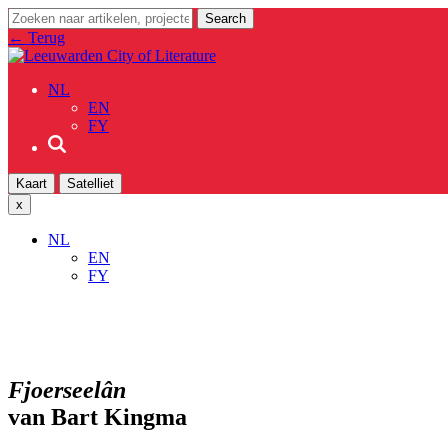
←
Terug
NL
EN
FY
Kaart
Satelliet
x
NL
EN
FY
Fjoerseelân
van Bart Kingma