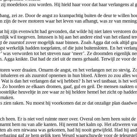
at zij moedeloos zou worden. Hij hield haar voor dat haar verlangens al
ng, zei ze. Door de angst zo krampachtig buiten de deur te willen houd
gen zijn de twee motoren waar het leven van afhangt, was ze van mening
t hij zijn evenwicht had gevonden, dat wilde hij niet laten verstoren do
lijk wil toegeven. Intussen is hij aan het andere eind van het eiland 
 de zuurstof zover mogelijk naar binnen. Zoals Agga dat ook altijd gr
 werkelijk hadden toegelaten, of die juist buitensloten. En het verlang
 was verworden tot het streven naar ‘meer’. Ze droomden eigenlijk ner
. Agga knikte. Dat had de ziel uit de mens gehaald. Terwijl ze voor de
toren weer draaien. Omarm de angst, en het verlangen net zo stevig. Zo
 inhaleren en als zuurstof opnemen in hun bloed. Alleen zo zou alles w
at is dan het verlangen dat wij hebben? Is het wel tastbaar, is het wel
 Zo hoorden ze elkaars dromen, gaaf, gul en geil. De mensen raakten 
telijke heuveltje in zee waar ze bij heldere hemel het zicht op hadde
e maken.
s zien raken. Nu moest hij voorkomen dat ze dat onzalige plan daadwer
ch heen. Er is niet veel ruimte meer over. Overal om hem heen suist d
marmt hem nu van alle kanten. Hij neemt het kalm op. Het afzweren van
hten als een nirwana was gekomen, had hij nooit getwijfeld. Had hij a
 verbazing gaf ze hem gelijk toen Weurd waarschuwde voor de teleurstel