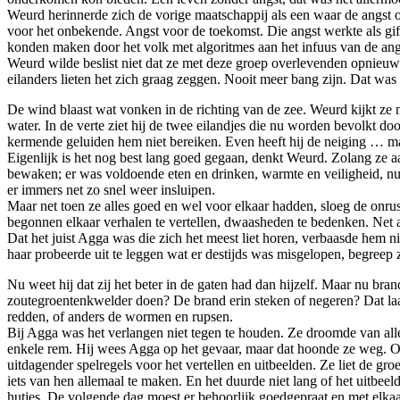
Weurd herinnerde zich de vorige maatschappij als een waar de angst 
voor het onbekende. Angst voor de toekomst. Die angst werkte als gif
konden maken door het volk met algoritmes aan het infuus van de angst
Weurd wilde beslist niet dat ze met deze groep overlevenden opnieuw
eilanders lieten het zich graag zeggen. Nooit meer bang zijn. Dat was
De wind blaast wat vonken in de richting van de zee. Weurd kijkt ze
water. In de verte ziet hij de twee eilandjes die nu worden bevolkt 
kermende geluiden hem niet bereiken. Even heeft hij de neiging … maar 
Eigenlijk is het nog best lang goed gegaan, denkt Weurd. Zolang ze 
bewaken; er was voldoende eten en drinken, warmte en veiligheid, nu m
er immers net zo snel weer insluipen.
Maar net toen ze alles goed en wel voor elkaar hadden, sloeg de onru
begonnen elkaar verhalen te vertellen, dwaasheden te bedenken. Net al
Dat het juist Agga was die zich het meest liet horen, verbaasde hem
haar probeerde uit te leggen wat er destijds was misgelopen, begreep z
Nu weet hij dat zij het beter in de gaten had dan hijzelf. Maar nu br
zoutegroentenkwelder doen? De brand erin steken of negeren? Dat laat
redden, of anders de wormen en rupsen.
Bij Agga was het verlangen niet tegen te houden. Ze droomde van alles
enkele rem. Hij wees Agga op het gevaar, maar dat hoonde ze weg. Over
uitdagender spelregels voor het vertellen en uitbeelden. Ze liet de 
iets van hen allemaal te maken. En het duurde niet lang of het uitb
hutjes. De volgende dag moest er behoorlijk goedgepraat en met elk