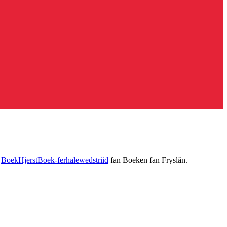
e
BoekHjerstBoek-ferhalewedstriid
fan Boeken fan Fryslân.