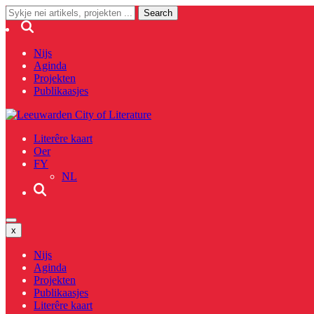
Nijs
Aginda
Projekten
Publikaasjes
Literêre kaart
Oer
FY
NL
x
Nijs
Aginda
Projekten
Publikaasjes
Literêre kaart