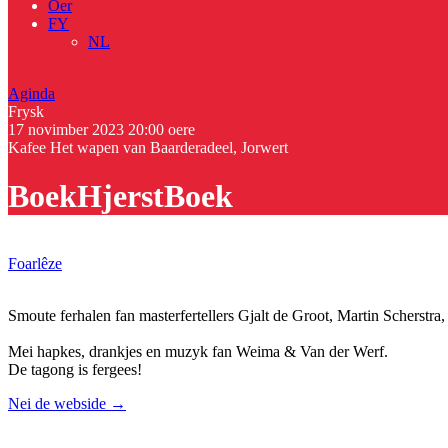
Oer
FY
NL
Aginda
Frysk
17 novimber 2023
20:00 oere
Kafee Het wapen van Baarderadeel, Jorwert
BoekHjerstBoek
Foarlêze
Smoute ferhalen fan masterfertellers Gjalt de Groot, Martin Scherstra
Mei hapkes, drankjes en muzyk fan Weima & Van der Werf.
De tagong is fergees!
Nei de webside →