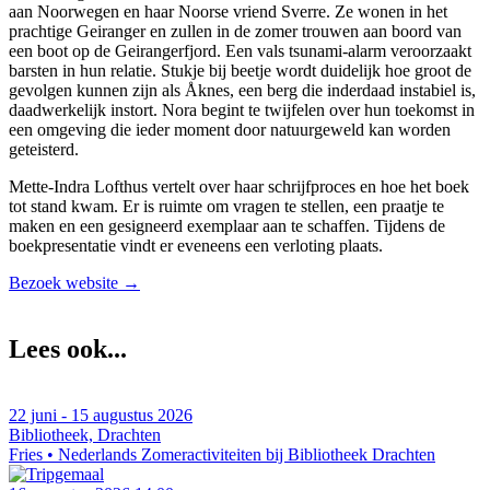
aan Noorwegen en haar Noorse vriend Sverre. Ze wonen in het
prachtige Geiranger en zullen in de zomer trouwen aan boord van
een boot op de Geirangerfjord. Een vals tsunami-alarm veroorzaakt
barsten in hun relatie. Stukje bij beetje wordt duidelijk hoe groot de
gevolgen kunnen zijn als Åknes, een berg die inderdaad instabiel is,
daadwerkelijk instort. Nora begint te twijfelen over hun toekomst in
een omgeving die ieder moment door natuurgeweld kan worden
geteisterd.
Mette-Indra Lofthus vertelt over haar schrijfproces en hoe het boek
tot stand kwam. Er is ruimte om vragen te stellen, een praatje te
maken en een gesigneerd exemplaar aan te schaffen. Tijdens de
boekpresentatie vindt er eveneens een verloting plaats.
Bezoek website →
Lees ook...
22 juni - 15 augustus 2026
Bibliotheek, Drachten
Fries • Nederlands
Zomeractiviteiten bij Bibliotheek Drachten