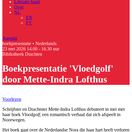
Literaire kaart
Over
NL
EN
FY
Agenda
boekpresentatie • Nederlands
23 mei 2026
14.00 - 16.30 uur
Bibliotheek Drachten
Boekpresentatie 'Vloedgolf'
door Mette-Indra Lofthus
Voorlezen
Schrijfster en Drachtster Mette-Indra Lofthus debuteert in mei met
haar boek
Vloedgolf
, een romantisch verhaal dat zich afspeelt in
Noorwegen.
Het boek gaat over de Nederlandse Nora die haar hart heeft verloren